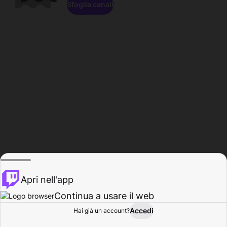
Sfoglia canali
Apri nell'app
Continua a usare il web
Accedi
Hai già un account?
Base
Sfoglia
Attività
Profilo