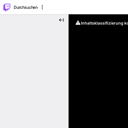
.
⌥
P
Durchsuchen
Inhaltsklassifizierung 