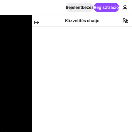
Bejelentkezés
Regisztráció
Közvetítés chatje