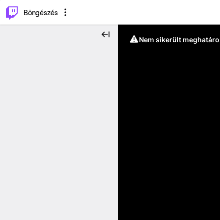
⌥
P
Böngészés
Nem sikerült meghatáro