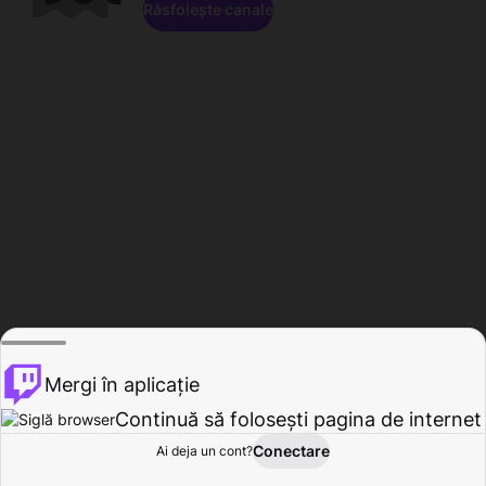
Răsfoiește canale
Mergi în aplicație
Continuă să folosești pagina de internet
Conectare
Ai deja un cont?
Acasă
Răsfoire
Activitate
Profil