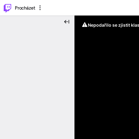
..
⌥
P
Procházet
Nepodařilo se zjistit kla