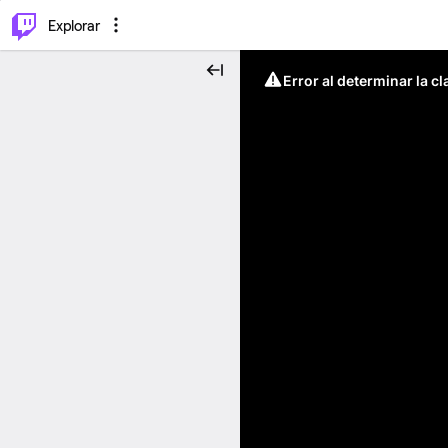
⌥
P
Explorar
Error al determinar la c