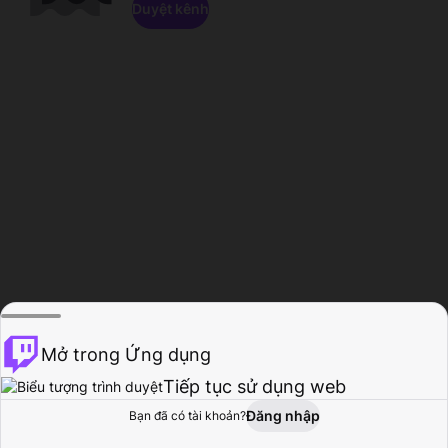
Duyệt kênh
Mở trong Ứng dụng
Tiếp tục sử dụng web
Đăng nhập
Bạn đã có tài khoản?
Trang chủ
Duyệt
Hoạt động
Hồ sơ