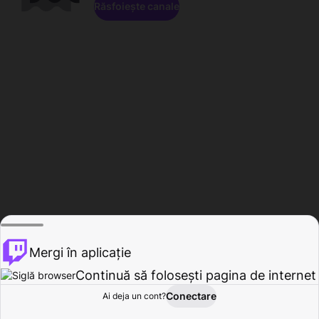
Răsfoiește canale
Mergi în aplicație
Continuă să folosești pagina de internet
Conectare
Ai deja un cont?
Acasă
Răsfoire
Activitate
Profil