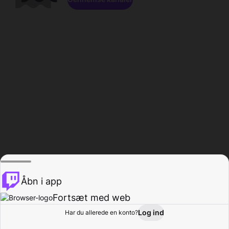
Åbn i app
Fortsæt med web
Log ind
Har du allerede en konto?
Hjem
Gennemse
Aktivitet
Profil