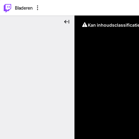
⌥
P
Bladeren
Kan inhoudsclassificati