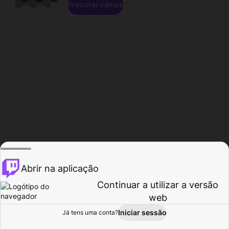
Procurar canais
Abrir na aplicação
Continuar a utilizar a versão
web
Iniciar sessão
Já tens uma conta?
Página inicial
Procurar
Atividade
Perfil