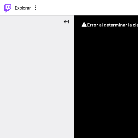
⌥
P
Explorar
Error al determinar la c