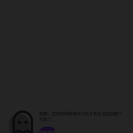
抱歉。您恐怕得搭乘时光机才有办法找回那个
内容了。
浏览频道