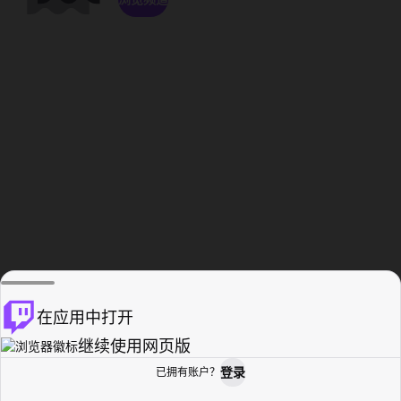
在应用中打开
继续使用网页版
登录
已拥有账户？
主页
浏览
活动纪录
个人资料