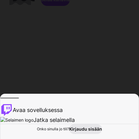
Avaa sovelluksessa
Jatka selaimella
Kirjaudu sisään
Onko sinulla jo tili?
Koti
Selaa
Toiminta
Profiili