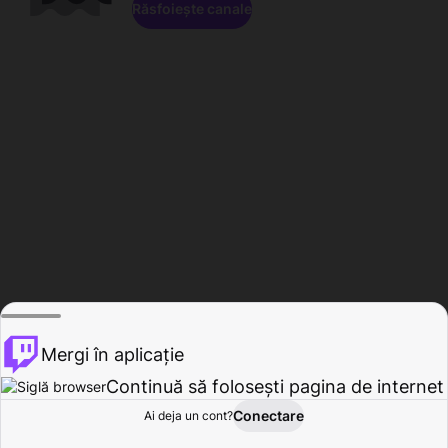
Răsfoiește canale
Mergi în aplicație
Continuă să folosești pagina de internet
Conectare
Ai deja un cont?
Acasă
Răsfoire
Activitate
Profil