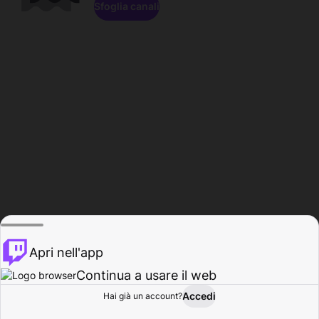
Sfoglia canali
Apri nell'app
Continua a usare il web
Accedi
Hai già un account?
Base
Sfoglia
Attività
Profilo