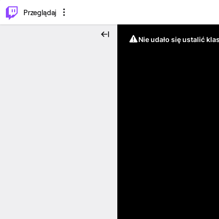
…
⌥
P
Przeglądaj
Nie udało się ustalić klas