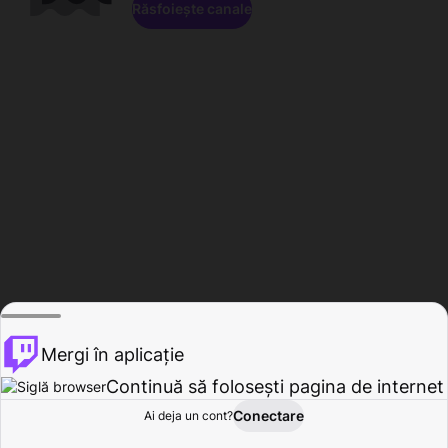
Răsfoiește canale
Mergi în aplicație
Continuă să folosești pagina de internet
Conectare
Ai deja un cont?
Acasă
Răsfoire
Activitate
Profil