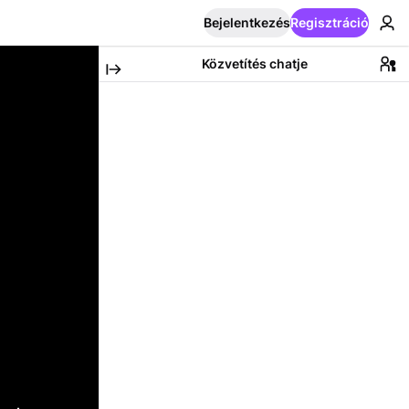
Bejelentkezés
Regisztráció
Közvetítés chatje