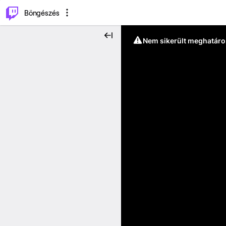
⌥
P
Böngészés
Nem sikerült meghatáro