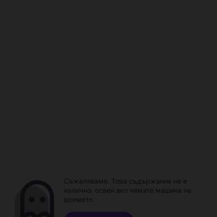
Съжаляваме. Това съдържание не е
налично, освен ако нямате машина на
времето.