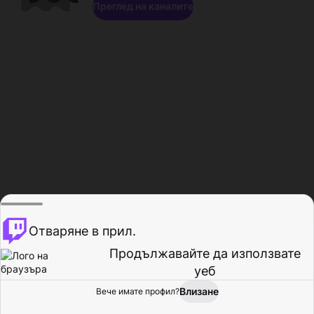
Преглед на каналите
Отваряне в прил.
Продължавайте да използвате
уеб
Влизане
Вече имате профил?
Начало
Преглед
Активност
Профил