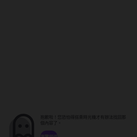
抱歉啦！您恐怕得搭乘時光機才有辦法找回那
個內容了。
瀏覽頻道