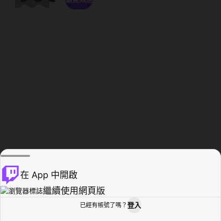
在 App 中開啟
繼續使用網頁版
登入
已經有帳號了嗎？
創作者基地
瀏覽
活動紀錄
個人檔案