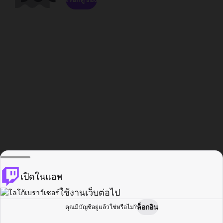
เปิดในแอพ
ใช้งานเว็บต่อไป
ล็อกอิน
คุณมีบัญชีอยู่แล้วใช่หรือไม่?
หน้าแรก
เรียกดู
กิจกรรม
โปรไฟล์