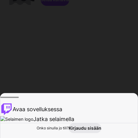
Avaa sovelluksessa
Jatka selaimella
Kirjaudu sisään
Onko sinulla jo tili?
Koti
Selaa
Toiminta
Profiili