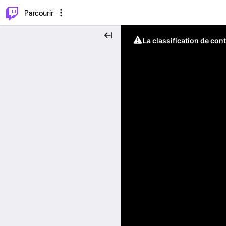
⌥
P
Parcourir
La classification de con