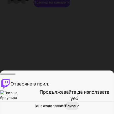
Преглед на каналите
Отваряне в прил.
Продължавайте да използвате
уеб
Влизане
Вече имате профил?
Начало
Преглед
Активност
Профил