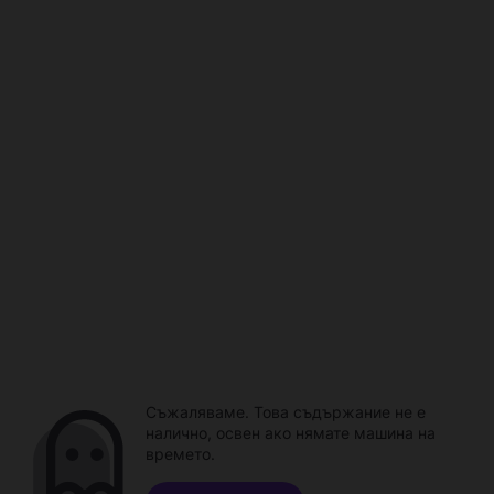
Съжаляваме. Това съдържание не е
налично, освен ако нямате машина на
времето.