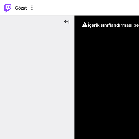
⌥
P
Gözat
İçerik sınıflandırması b