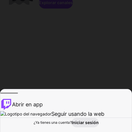
Explorar canales
Abrir en app
Seguir usando la web
Iniciar sesión
Página del
¿Ya tienes una cuenta?
Explorar
Actividad
Perfil
Creador