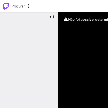
.
⌥
P
Procurar
Não foi possível determ