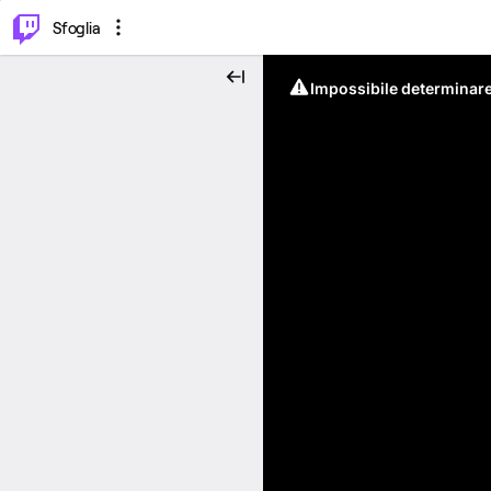
⌥
P
Sfoglia
Impossibile determinare