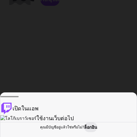
เปิดในแอพ
ใช้งานเว็บต่อไป
ล็อกอิน
คุณมีบัญชีอยู่แล้วใช่หรือไม่?
หน้าแรก
เรียกดู
กิจกรรม
โปรไฟล์