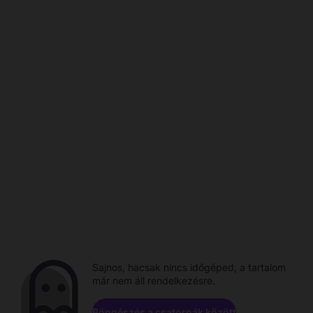
Sajnos, hacsak nincs időgéped, a tartalom
már nem áll rendelkezésre.
Böngészés a csatornák között