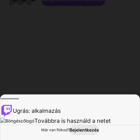
Ugrás: alkalmazás
Továbbra is használd a netet
Bejelentkezés
Már van fiókod?
Főoldal
Böngészés
Tevékenység
Profil