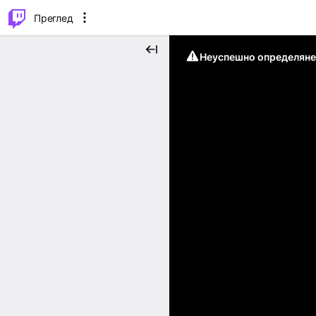
м...
⌥
P
Преглед
Неуспешно определяне