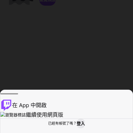
在 App 中開啟
繼續使用網頁版
登入
已經有帳號了嗎？
創作者基地
瀏覽
活動紀錄
個人檔案