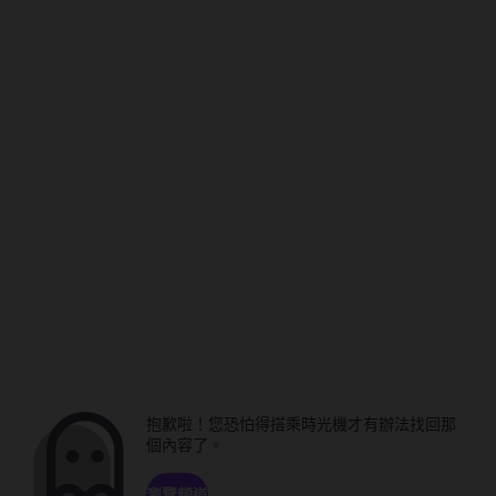
抱歉啦！您恐怕得搭乘時光機才有辦法找回那
個內容了。
瀏覽頻道