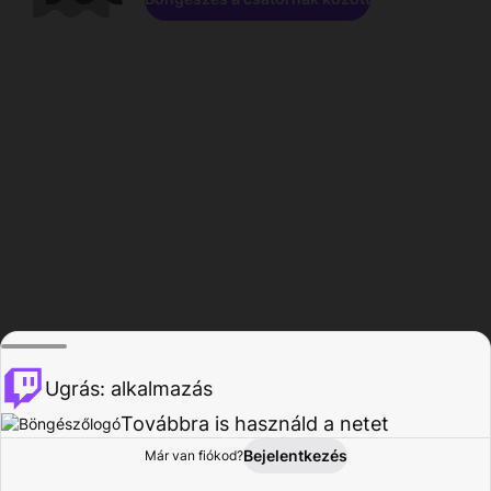
Ugrás: alkalmazás
Továbbra is használd a netet
Bejelentkezés
Már van fiókod?
Főoldal
Böngészés
Tevékenység
Profil