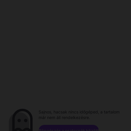
Sajnos, hacsak nincs időgéped, a tartalom
már nem áll rendelkezésre.
Böngészés a csatornák között