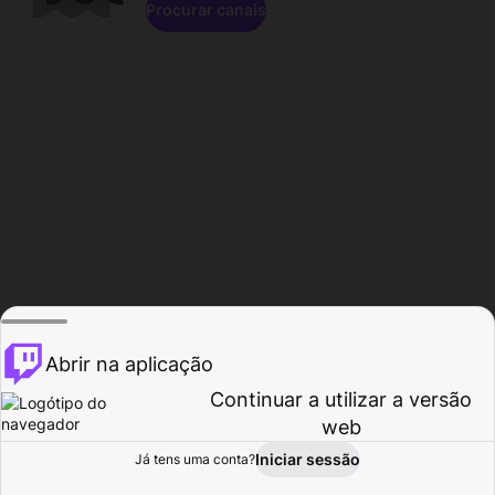
Procurar canais
Abrir na aplicação
Continuar a utilizar a versão
web
Iniciar sessão
Já tens uma conta?
Página inicial
Procurar
Atividade
Perfil