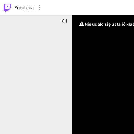
…
⌥
P
Przeglądaj
Nie udało się ustalić klas