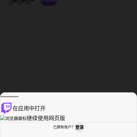
在应用中打开
继续使用网页版
登录
已拥有账户？
主页
浏览
活动纪录
个人资料