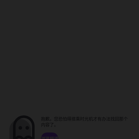
抱歉。您恐怕得搭乘时光机才有办法找回那个
内容了。
浏览频道