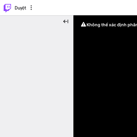
.
⌥
P
Duyệt
Không thể xác định phân