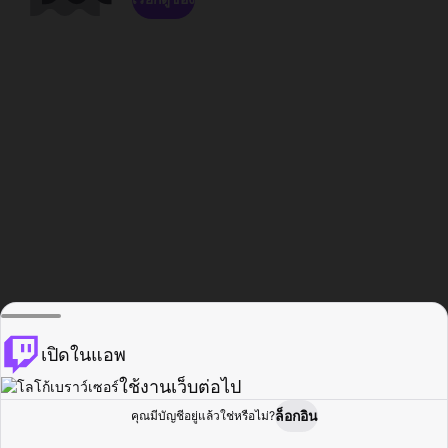
เปิดในแอพ
ใช้งานเว็บต่อไป
ล็อกอิน
คุณมีบัญชีอยู่แล้วใช่หรือไม่?
หน้าแรก
เรียกดู
กิจกรรม
โปรไฟล์