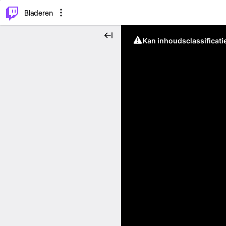
⌥
P
Bladeren
Kan inhoudsclassificati