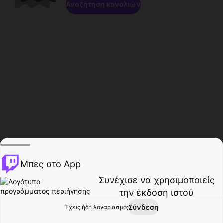
Αναζήτηση καναλιών
Μπες στο App
Συνέχισε να χρησιμοποιείς
την έκδοση ιστού
Σύνδεση
Έχεις ήδη λογαριασμό;
Αρχική σελίδα
Περιήγηση
Δραστηριότητα
Προφίλ