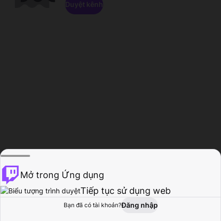
Duyệt kênh
Mở trong Ứng dụng
Tiếp tục sử dụng web
Đăng nhập
Bạn đã có tài khoản?
Trang chủ
Duyệt
Hoạt động
Hồ sơ