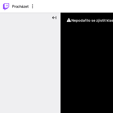
..
⌥
P
Procházet
Nepodařilo se zjistit kla