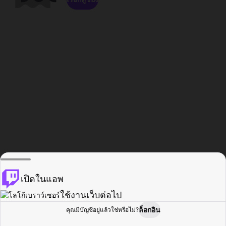
เปิดในแอพ
ใช้งานเว็บต่อไป
ล็อกอิน
คุณมีบัญชีอยู่แล้วใช่หรือไม่?
หน้าแรก
เรียกดู
กิจกรรม
โปรไฟล์