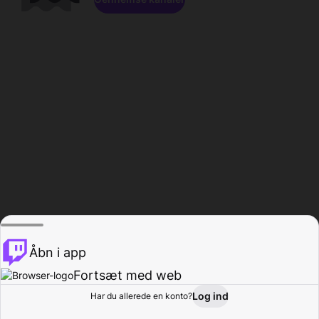
Åbn i app
Fortsæt med web
Log ind
Har du allerede en konto?
Hjem
Gennemse
Aktivitet
Profil