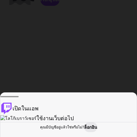
เปิดในแอพ
ใช้งานเว็บต่อไป
ล็อกอิน
คุณมีบัญชีอยู่แล้วใช่หรือไม่?
หน้าแรก
เรียกดู
กิจกรรม
โปรไฟล์