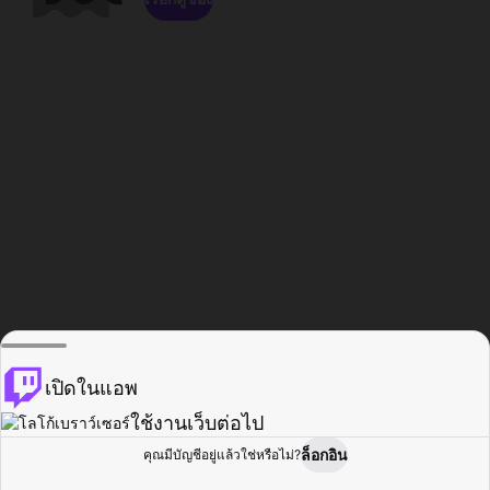
เปิดในแอพ
ใช้งานเว็บต่อไป
ล็อกอิน
คุณมีบัญชีอยู่แล้วใช่หรือไม่?
หน้าแรก
เรียกดู
กิจกรรม
โปรไฟล์