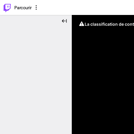
⌥
P
Parcourir
La classification de con