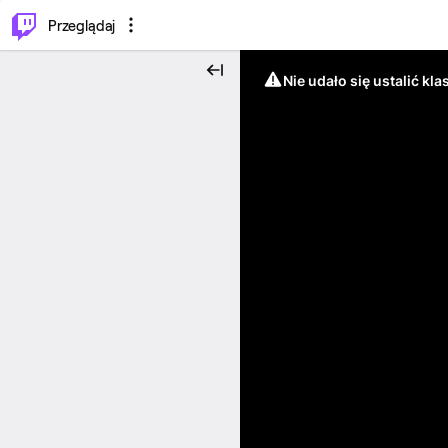
…
⌥
P
Przeglądaj
Nie udało się ustalić klas