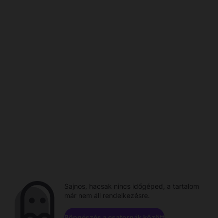
Sajnos, hacsak nincs időgéped, a tartalom
már nem áll rendelkezésre.
Böngészés a csatornák között