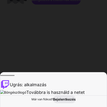
Ugrás: alkalmazás
Továbbra is használd a netet
Bejelentkezés
Már van fiókod?
Főoldal
Böngészés
Tevékenység
Profil